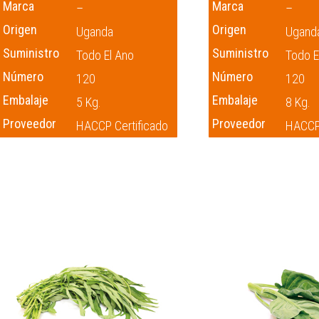
Marca
Marca
–
–
Origen
Origen
Uganda
Ugand
Suministro
Suministro
Todo El Ano
Todo E
Número
Número
120
120
Embalaje
Embalaje
5 Kg.
8 Kg.
Proveedor
Proveedor
HACCP Certificado
HACCP 