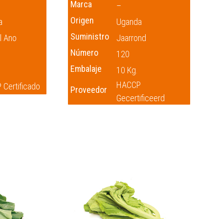
Marca
–
Origen
a
Uganda
Suministro
l Ano
Jaarrond
Número
120
Embalaje
10 Kg.
HACCP
Certificado
Proveedor
Gecertificeerd