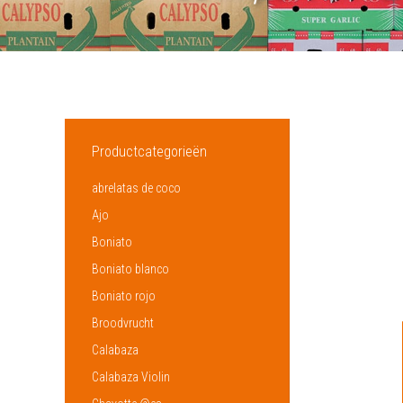
Productcategorieën
abrelatas de coco
Ajo
Boniato
Boniato blanco
Boniato rojo
Broodvrucht
Calabaza
Calabaza Violin