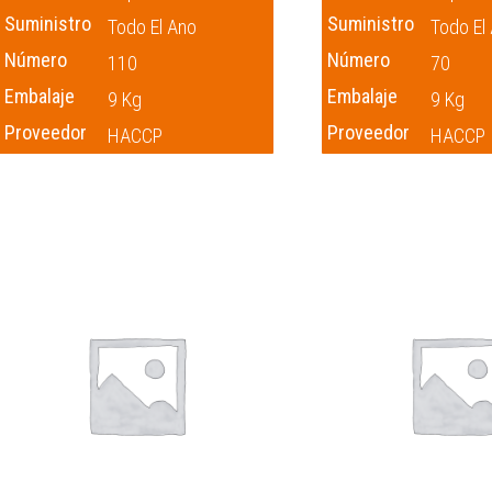
Suministro
Suministro
Todo El Ano
Todo El
Número
Número
110
70
Embalaje
Embalaje
9 Kg
9 Kg
Proveedor
Proveedor
HACCP
HACCP