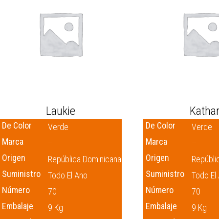
Laukie
Katha
De Color
De Color
Verde
Verde
Marca
Marca
–
–
Origen
Origen
República Dominicana
Repúbli
Suministro
Suministro
Todo El Ano
Todo El
Número
Número
70
70
Embalaje
Embalaje
9 Kg
9 Kg