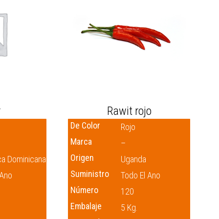
r
Rawit rojo
De Color
Rojo
Marca
–
Origen
ca Dominicana
Uganda
Suministro
 Ano
Todo El Ano
Número
120
Embalaje
5 Kg.