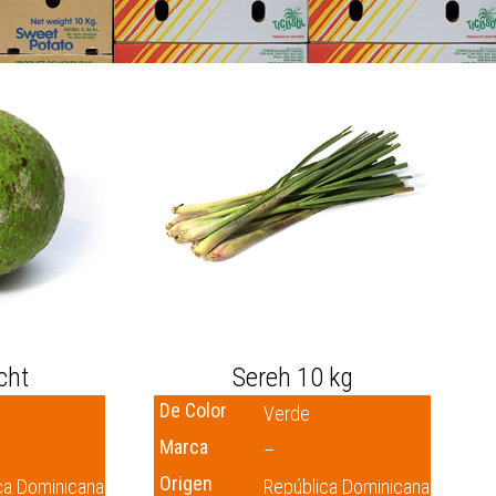
cht
Sereh 10 kg
De Color
Verde
Marca
–
Origen
ca Dominicana
República Dominicana