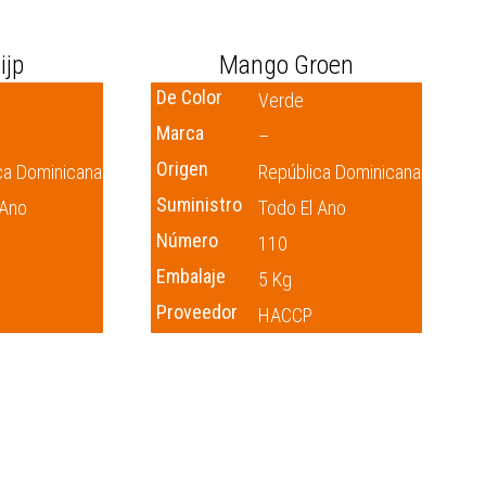
ijp
Mango Groen
De Color
Verde
Marca
–
Origen
ca Dominicana
República Dominicana
Suministro
 Ano
Todo El Ano
Número
110
Embalaje
5 Kg
Proveedor
HACCP