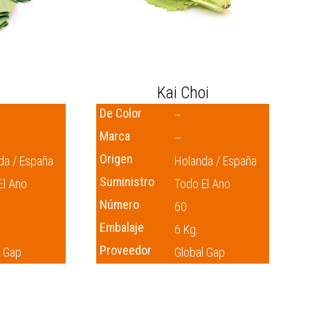
n
Kai Choi
De Color
–
Marca
–
Origen
da / España
Holanda / España
Suministro
El Ano
Todo El Ano
Número
60
Embalaje
6 Kg.
Proveedor
l Gap
Global Gap