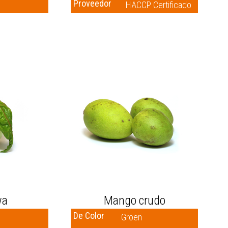
Proveedor
HACCP Certificado
wa
Mango crudo
De Color
Groen