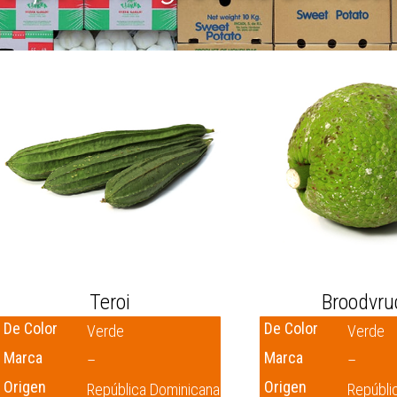
Teroi
Broodvru
De Color
De Color
Verde
Verde
Marca
Marca
–
–
Origen
Origen
República Dominicana
Repúbli