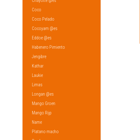
Chayotte @es
Coco
Coco Pelado
Cocoyam @es
Eddoe @es
Habenero Pimiento
Jengibre
Kathar
Laukie
Limas
Longan @es
Mango Groen
Mango Rijp
Name
Platano macho