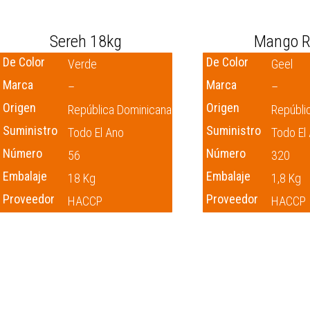
Sereh 18kg
Mango R
De Color
De Color
Verde
Geel
Marca
Marca
–
–
Origen
Origen
República Dominicana
Repúbli
Suministro
Suministro
Todo El Ano
Todo El
Número
Número
56
320
Embalaje
Embalaje
18 Kg
1,8 Kg
Proveedor
Proveedor
HACCP
HACCP