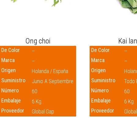
Ong choi
Kai la
De Color
De Color
–
–
Marca
Marca
–
–
Origen
Origen
Holanda / España
Holan
Suministro
Suministro
Junio ​​a Septiembre
Todo 
Número
Número
60
60
Embalaje
Embalaje
6 Kg.
6 Kg.
Proveedor
Proveedor
Global Gap
Globa