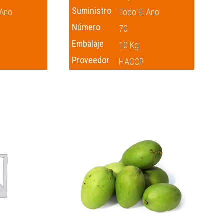
Suministro
 Ano
Todo El Ano
Número
70
Embalaje
10 Kg
Proveedor
HACCP