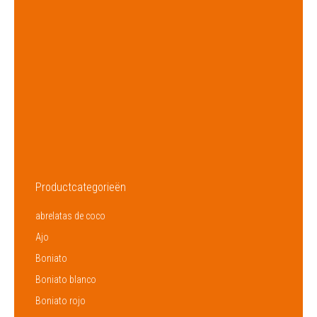
Marca
–
Origen
República Dominicana
Suministro
Todo El Ano
Número
70
Embalaje
9 Kg
Proveedor
HACCP
Productcategorieën
abrelatas de coco
Ajo
Boniato
Boniato blanco
Boniato rojo