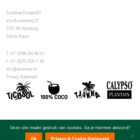
Exotimex Europe BV
Voorhouterweg 22
2231 NE Rijnsburg
Países Bajos
T +31 (0)88 396 84 63
F +31 (0)20 258 11 84
info@exotimex.nl
Privacy Statement
Deze site maakt gebruik van cookies. Ga je hiermee akkoord?
Ok
Privacy & Cookie Statement