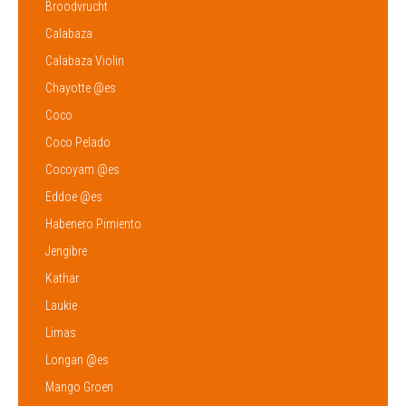
Broodvrucht
Calabaza
Calabaza Violin
Chayotte @es
Coco
Coco Pelado
Cocoyam @es
Eddoe @es
Habenero Pimiento
Jengibre
Kathar
Laukie
Limas
Longan @es
Mango Groen