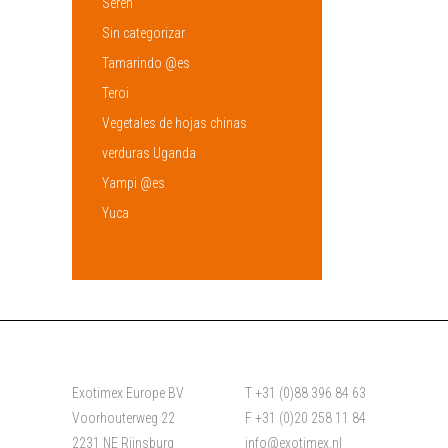
Sereh
Sin categorizar
Tamarindo @es
Teroi
Vegetales de hojas chinas
verduras Uganda
Yampi @es
Yuca
Exotimex Europe BV
T +31 (0)88 396 84 63
Voorhouterweg 22
F +31 (0)20 258 11 84
2231 NE Rijnsburg
info@exotimex.nl