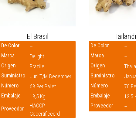
El Brasil
Tailand
De Color
De Color
–
–
Marca
Marca
Delight
–
Origen
Origen
Brazilie
Thail
Suministro
Suministro
Juni T/m December
Janua
Número
Número
63 Per Pallet
70 Pe
Embalaje
Embalaje
13,5 Kg.
13,5 
HACCP
Proveedor
–
Proveedor
Gecertificeerd