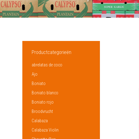
Productcategorieën
abrelatas de coco
Ajo
Boniato
Boniato blanco
Boniato rojo
Broodvrucht
Calabaza
Calabaza Violin