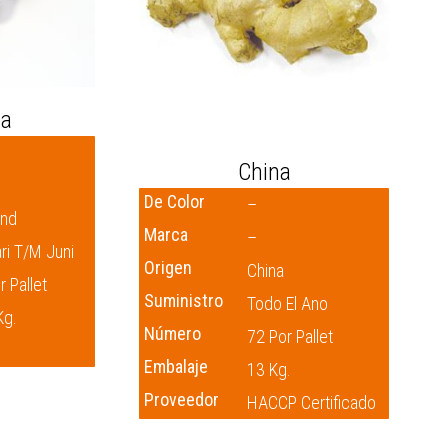
ia
China
De Color
–
and
Marca
–
ri T/m Juni
Origen
China
r Pallet
Suministro
Todo El Ano
Kg.
Número
72 Por Pallet
Embalaje
13 Kg.
Proveedor
HACCP Certificado