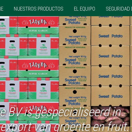
ME
NUESTROS PRODUCTOS
EL EQUIPO
SEGURIDAD 
 BV is gespecialiseerd in
export van groente en fruit.