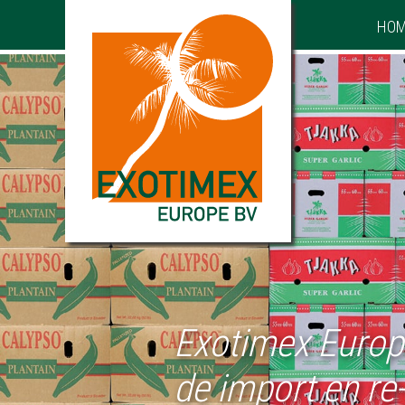
HO
Exotimex Europe
de import en re-