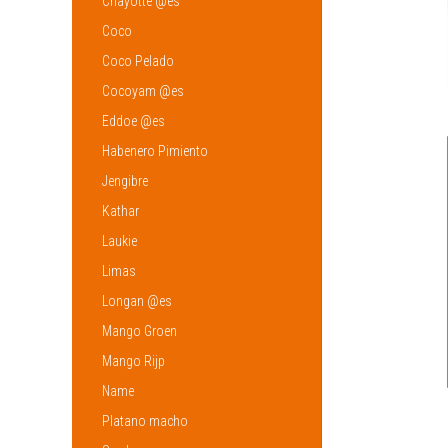
Chayotte @es
Coco
Coco Pelado
Cocoyam @es
Eddoe @es
Habenero Pimiento
Jengibre
Kathar
Laukie
Limas
Longan @es
Mango Groen
Mango Rijp
Name
Platano macho