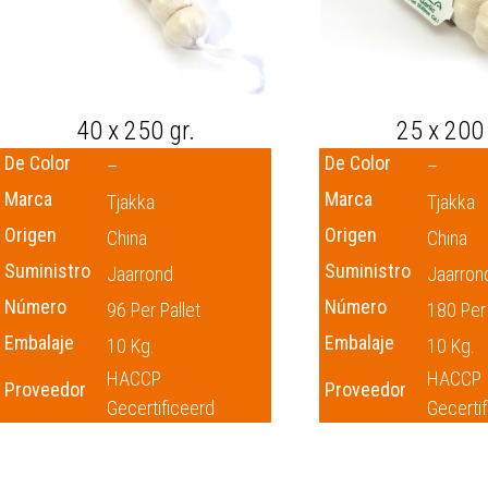
40 x 250 gr.
25 x 200 
De Color
De Color
–
–
Marca
Marca
Tjakka
Tjakka
Origen
Origen
China
China
Suministro
Suministro
Jaarrond
Jaarron
Número
Número
96 Per Pallet
180 Per 
Embalaje
Embalaje
10 Kg.
10 Kg.
HACCP
HACCP
Proveedor
Proveedor
Gecertificeerd
Gecerti