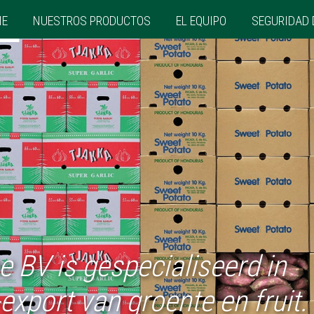
ME
NUESTROS PRODUCTOS
EL EQUIPO
SEGURIDAD 
 BV is gespecialiseerd in
export van groente en fruit.