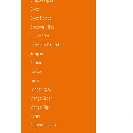
Chayotte @es
Coco
Coco Pelado
Cocoyam @es
Eddoe @es
Habenero Pimiento
Jengibre
Kathar
Laukie
Limas
Longan @es
Mango Groen
Mango Rijp
Name
Platano macho