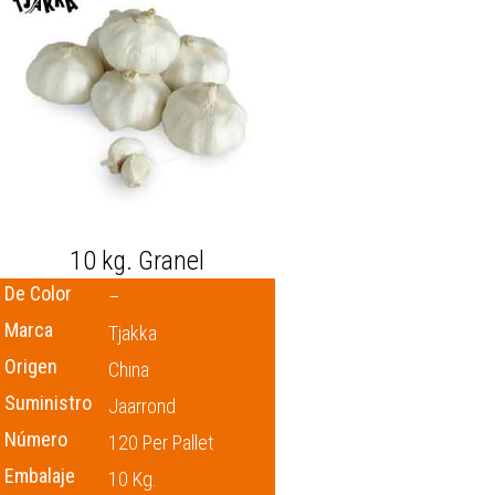
10 kg. Granel
De Color
–
Marca
Tjakka
Origen
China
Suministro
Jaarrond
Número
120 Per Pallet
Embalaje
10 Kg.