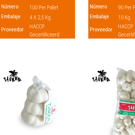
Número
Número
100 Per Pallet
90 Per P
Embalaje
Embalaje
4 X 2,5 Kg.
10 Kg.
HACCP
HACCP
Proveedor
Proveedor
Gecertificeerd
Gecerti