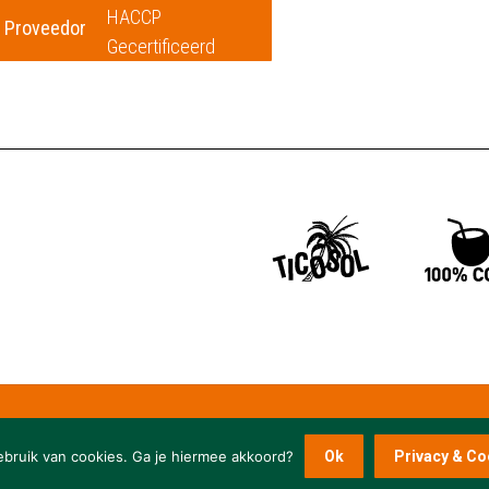
HACCP
Proveedor
Gecertificeerd
ebruik van cookies. Ga je hiermee akkoord?
Ok
Privacy & Co