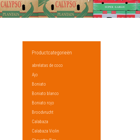
Productcategorieën
abrelatas de coco
Ajo
Boniato
Boniato blanco
Boniato rojo
Broodvrucht
Calabaza
Calabaza Violin