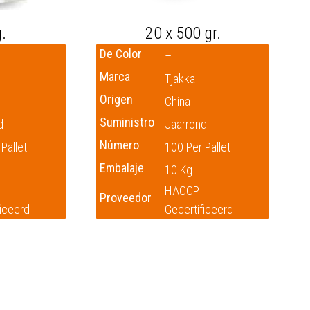
.
20 x 500 gr.
De Color
–
Marca
Tjakka
Origen
China
Suministro
d
Jaarrond
Número
Pallet
100 Per Pallet
Embalaje
10 Kg.
HACCP
Proveedor
ficeerd
Gecertificeerd