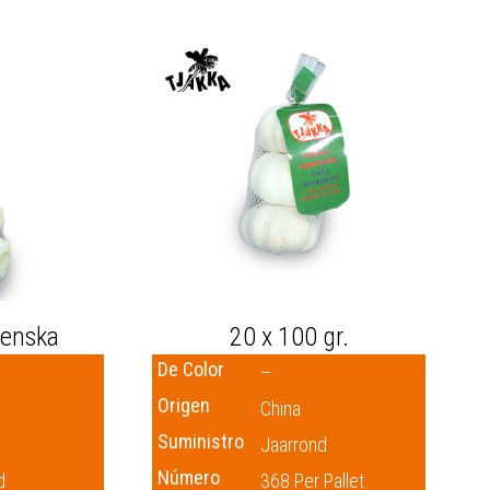
renska
20 x 100 gr.
De Color
–
Origen
China
Suministro
Jaarrond
Número
d
368 Per Pallet