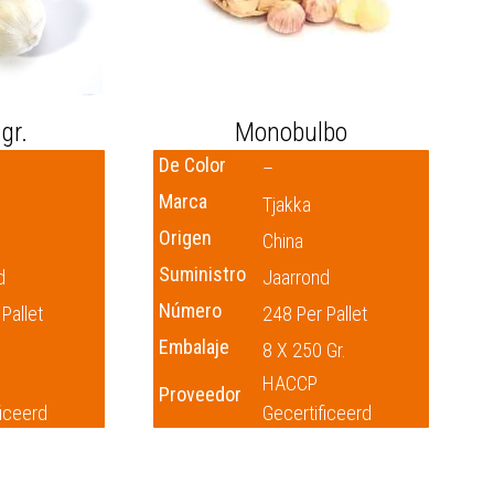
gr.
Monobulbo
De Color
–
Marca
Tjakka
Origen
China
Suministro
d
Jaarrond
Número
Pallet
248 Per Pallet
Embalaje
8 X 250 Gr.
HACCP
Proveedor
ficeerd
Gecertificeerd