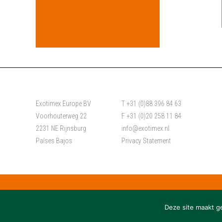
Exotimex Europe BV
T +31 (0)88 396 84 63
Voorhouterweg 22
F +31 (0)20 258 11 84
2231 NE Rijnsburg
info@exotimex.nl
Países Bajos
Privacy Statement
Deze site maakt g