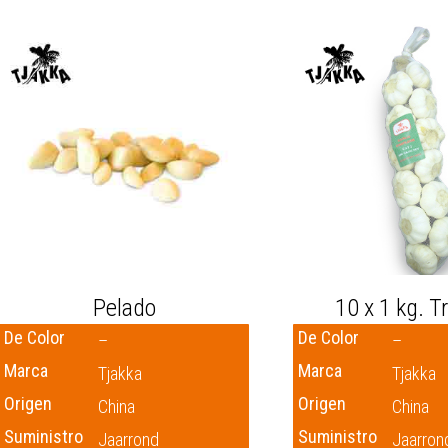
Pelado
10 x 1 kg. T
De Color
De Color
–
–
Marca
Marca
Tjakka
Tjakka
Origen
Origen
China
China
Suministro
Suministro
Jaarrond
Jaarron