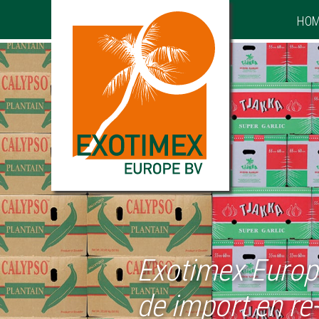
HO
Exotimex Europe
de import en re-