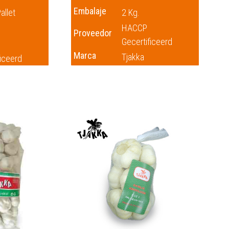
Embalaje
allet
2 Kg.
HACCP
Proveedor
Gecertificeerd
Marca
Tjakka
ficeerd