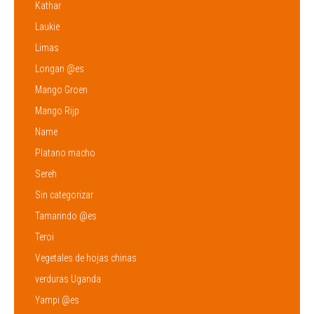
Kathar
Laukie
Limas
Longan @es
Mango Groen
Mango Rijp
Name
Platano macho
Sereh
Sin categorizar
Tamarindo @es
Teroi
Vegetales de hojas chinas
verduras Uganda
Yampi @es