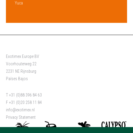
Yuca
Exotimex Europe BV
Voorhouterweg 22
2231 NE Rijnsburg
Países Bajos
T +31 (0)88 396 84 63
F +31 (0)20 258 11 84
info@exotimex.nl
Privacy Statement