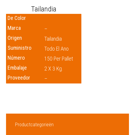
Tailandia
De Color
Marca
–
Origen
Tailandia
Suministro
Todo El Ano
Número
150 Per Pallet
Embalaje
2 X 3 Kg.
Proveedor
–
Productcategorieën