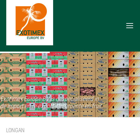
Exotimex Europe BV is gespecialiseerd in
de import en re-export van groente en fruit.
LONGAN