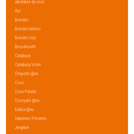
abrelatas de coco
Ajo
Boniato
Boniato blanco
Boniato rojo
Broodvrucht
Calabaza
Calabaza Violin
Chayotte @es
Coco
Coco Pelado
Cocoyam @es
Eddoe @es
Habenero Pimiento
Jengibre