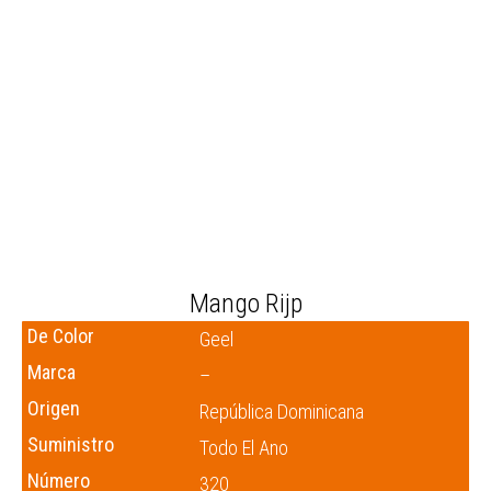
Mango Rijp
De Color
Geel
Marca
–
Origen
República Dominicana
Suministro
Todo El Ano
Número
320