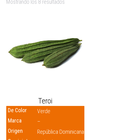
Mostrando los 8 resultados
Teroi
De Color
Verde
Marca
–
Origen
República Dominicana