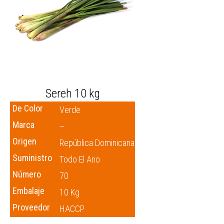
Sereh 10 kg
De Color
Verde
Marca
–
Origen
República Dominicana
Suministro
Todo El Ano
Número
70
Embalaje
10 Kg
Proveedor
HACCP