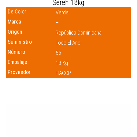
Sereh 18kg
De Color
Verde
Marca
–
Origen
República Dominicana
Suministro
Todo El Ano
Número
56
Embalaje
18 Kg
Proveedor
HACCP