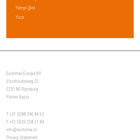
Yampi @es
Yuca
Exotimex Europe BV
Voorhouterweg 22
2231 NE Rijnsburg
Países Bajos
T +31 (0)88 396 84 63
F +31 (0)20 258 11 84
info@exotimex.nl
Privacy Statement