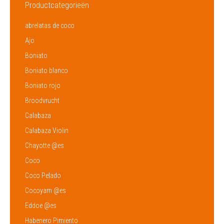
Productcategorieën
abrelatas de coco
Ajo
Boniato
Boniato blanco
Boniato rojo
Broodvrucht
Calabaza
Calabaza Violin
Chayotte @es
Coco
Coco Pelado
Cocoyam @es
Eddoe @es
Habenero Pimiento