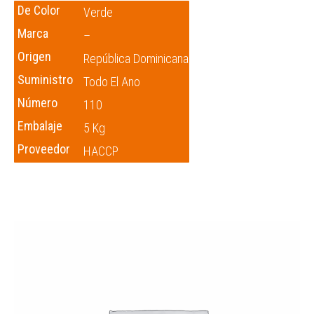
De Color
Verde
Marca
–
Origen
República Dominicana
Suministro
Todo El Ano
Número
110
Embalaje
5 Kg
Proveedor
HACCP