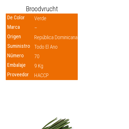
Broodvrucht
De Color
Verde
Marca
–
Origen
República Dominicana
Suministro
Todo El Ano
Número
70
Embalaje
9 Kg
Proveedor
HACCP