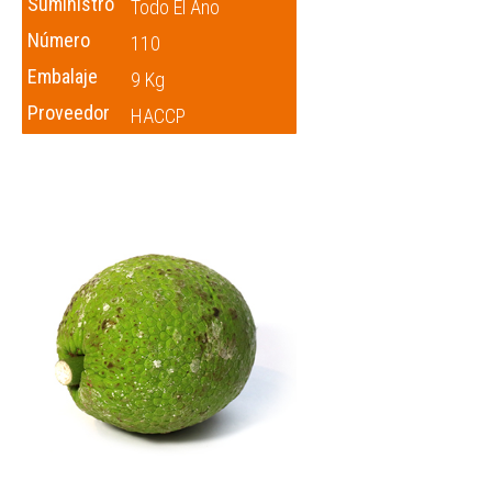
Suministro
Todo El Ano
Número
110
Embalaje
9 Kg
Proveedor
HACCP