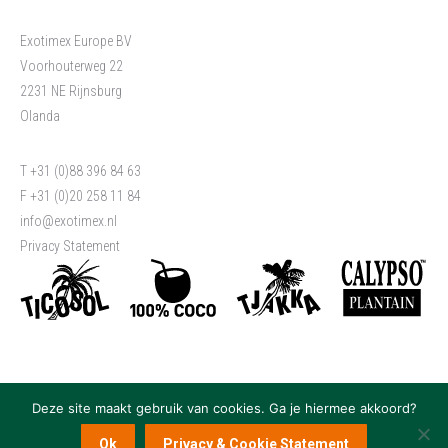
Exotimex Europe BV
Voorhouterweg 22
2231 NE Rijnsburg
Olanda
T +31 (0)88 396 84 63
F +31 (0)20 258 11 84
info@exotimex.nl
Privacy Statement
Deze site maakt gebruik van cookies. Ga je hiermee akkoord?
Ok
Privacy & Cookie Statement