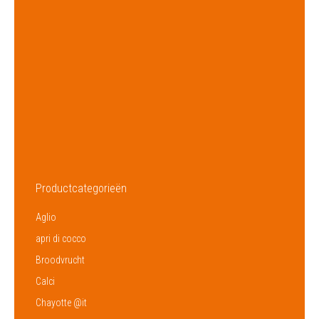
Marca
–
Provenienza
Repubblica Dominicana
Fornitura
Jaarrond
Quantita
320
Confezione
1,8 Kg
Fornitura
HACCP
Productcategorieën
Aglio
apri di cocco
Broodvrucht
Calci
Chayotte @it