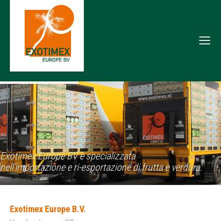
Exotimex Europe BV è specializzata
nell’importazione e ri-esportazione di frutta e verdura.
Exotimex Europe B.V.