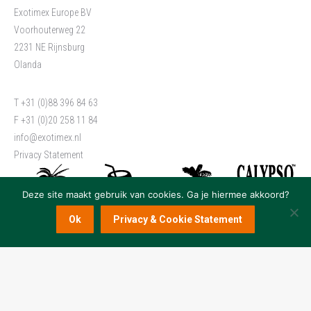
Exotimex Europe BV
Voorhouterweg 22
2231 NE Rijnsburg
Olanda
T +31 (0)88 396 84 63
F +31 (0)20 258 11 84
info@exotimex.nl
Privacy Statement
Deze site maakt gebruik van cookies. Ga je hiermee akkoord?
Ok
Privacy & Cookie Statement