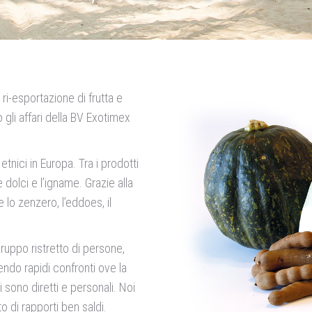
ri-esportazione di frutta e
 gli affari della BV Exotimex
nici in Europa. Tra i prodotti
e dolci e l’igname. Grazie alla
 lo zenzero, l’eddoes, il
ruppo ristretto di persone,
ndo rapidi confronti ove la
ti sono diretti e personali. Noi
 di rapporti ben saldi.