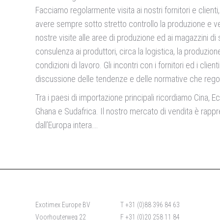
Facciamo regolarmente visita ai nostri fornitori e client
avere sempre sotto stretto controllo la produzione e ve
nostre visite alle aree di produzione ed ai magazzini d
consulenza ai produttori, circa la logistica, la produzion
condizioni di lavoro. Gli incontri con i fornitori ed i cli
discussione delle tendenze e delle normative che regol
Tra i paesi di importazione principali ricordiamo Cina, Ec
Ghana e Sudafrica. Il nostro mercato di vendita è rapp
dall’Europa intera….
Exotimex Europe BV
T +31 (0)88 396 84 63
Voorhouterweg 22
F +31 (0)20 258 11 84