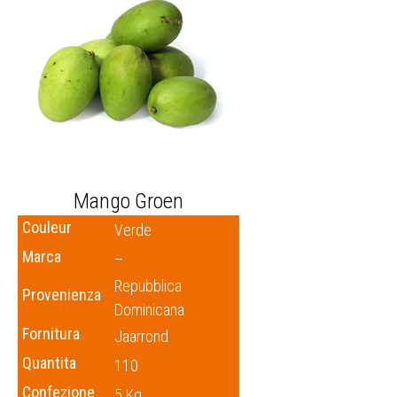
Mango Groen
Couleur
Verde
Marca
–
Repubblica
Provenienza
Dominicana
Fornitura
Jaarrond
Quantita
110
Confezione
5 Kg