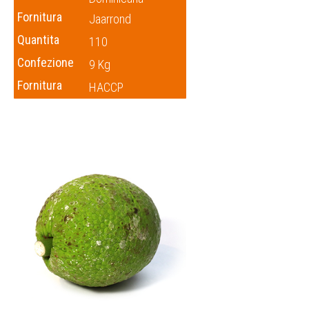
Fornitura
Jaarrond
Quantita
110
Confezione
9 Kg
Fornitura
HACCP