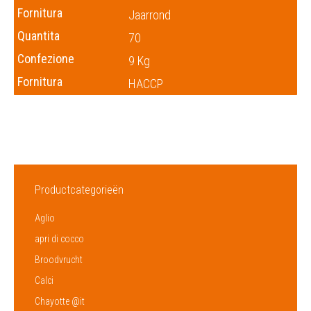
Fornitura
Jaarrond
Quantita
70
Confezione
9 Kg
Fornitura
HACCP
Productcategorieën
Aglio
apri di cocco
Broodvrucht
Calci
Chayotte @it