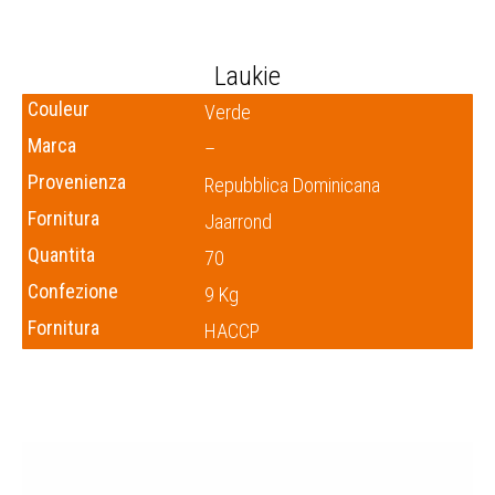
Laukie
Couleur
Verde
Marca
–
Provenienza
Repubblica Dominicana
Fornitura
Jaarrond
Quantita
70
Confezione
9 Kg
Fornitura
HACCP