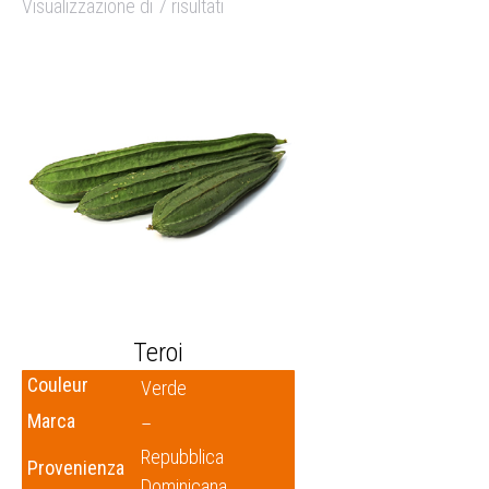
Visualizzazione di 7 risultati
Teroi
Couleur
Verde
Marca
–
Repubblica
Provenienza
Dominicana