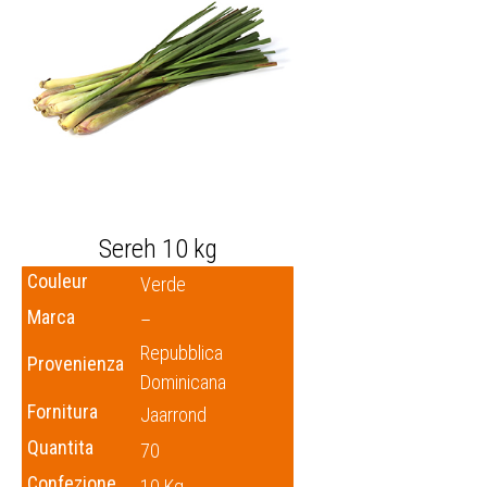
Sereh 10 kg
Couleur
Verde
Marca
–
Repubblica
Provenienza
Dominicana
Fornitura
Jaarrond
Quantita
70
Confezione
10 Kg