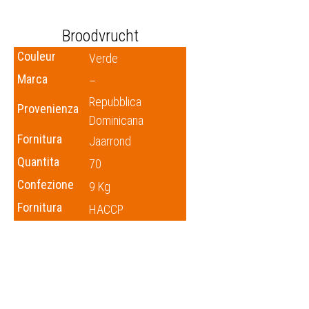
Broodvrucht
Couleur
Verde
Marca
–
Repubblica
Provenienza
Dominicana
Fornitura
Jaarrond
Quantita
70
Confezione
9 Kg
Fornitura
HACCP