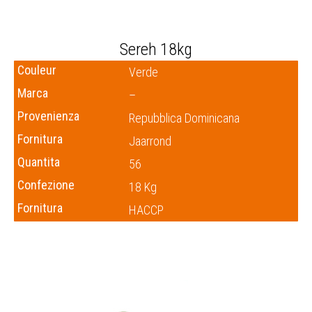
Sereh 18kg
Couleur
Verde
Marca
–
Provenienza
Repubblica Dominicana
Fornitura
Jaarrond
Quantita
56
Confezione
18 Kg
Fornitura
HACCP