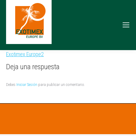
Exotimex Europe2
Deja una respuesta
Debes
Iniciar Sesión
para publicar un comentario.