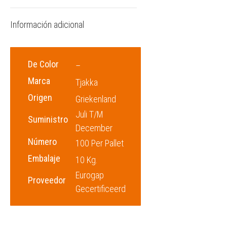
Información adicional
De Color
–
Marca
Tjakka
Origen
Griekenland
Juli T/m
Suministro
December
Número
100 Per Pallet
Embalaje
10 Kg.
Eurogap
Proveedor
Gecertificeerd