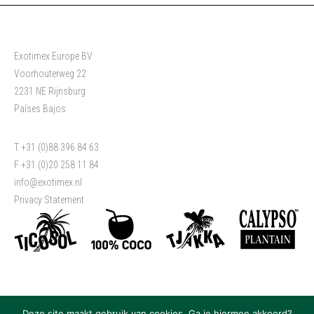
Exotimex Europe BV
Voorhouterweg 22
2231 NE Rijnsburg
Países Bajos
T +31 (0)88 396 84 63
F +31 (0)20 258 11 84
info@exotimex.nl
Privacy Statement
Deze site maakt gebruik van cookies. Ga je hiermee akkoord?