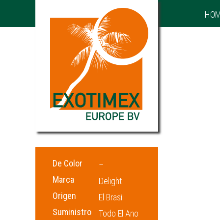
HO
Categoría:
Limas
Información adicional
De Color
–
Marca
Delight
Origen
El Brasil
Suministro
Todo El Ano