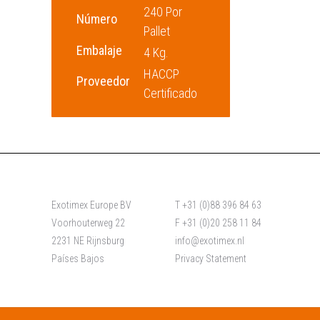
240 Por
Número
Pallet
Embalaje
4 Kg.
HACCP
Proveedor
Certificado
Exotimex Europe BV
T +31 (0)88 396 84 63
Voorhouterweg 22
F +31 (0)20 258 11 84
2231 NE Rijnsburg
info@exotimex.nl
Países Bajos
Privacy Statement