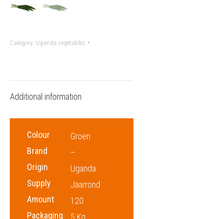
Category:
Uganda vegetables
Additional information
Colour
Groen
Brand
–
Origin
Uganda
Supply
Jaarrond
Amount
120
Packaging
5 Kg.