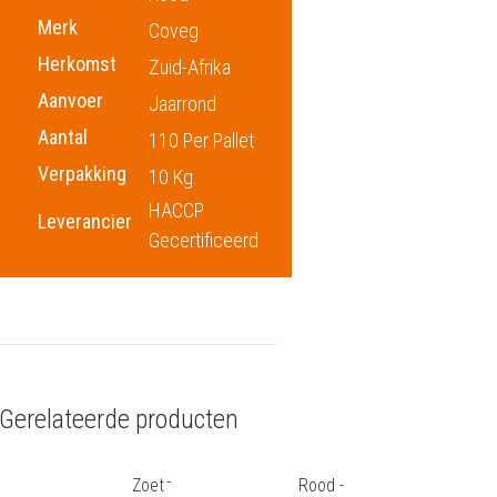
Merk
Coveg
Herkomst
Zuid-Afrika
Aanvoer
Jaarrond
Aantal
110 Per Pallet
Verpakking
10 Kg.
HACCP
Leverancier
Gecertificeerd
Gerelateerde producten
Zoete
Rood -