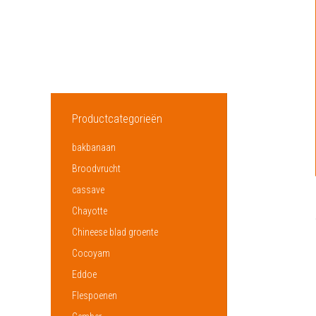
Productcategorieën
bakbanaan
Broodvrucht
cassave
Chayotte
Chineese blad groente
Cocoyam
Eddoe
Flespoenen