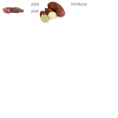
patat
Honduras
paars