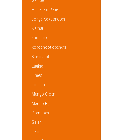
Gember
Habenero Peper
Jonge Kokosnoten
Kathar
knoflook
kokosnoot openers
Kokosnoten
Laukie
Limes
Longan
Mango Groen
Mango Rijp
Pompoen
Sereh
Teroi