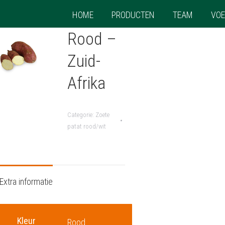
HOME
PRODUCTEN
TEAM
VOE
Rood –
Zuid-
Afrika
Categorie:
Zoete
patat rood/wit
Extra informatie
Kleur
Rood