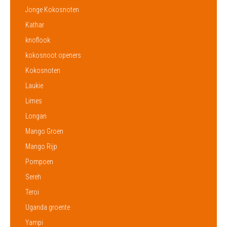
Jonge Kokosnoten
Kathar
knoflook
kokosnoot openers
Kokosnoten
Laukie
Limes
Longan
Mango Groen
Mango Rijp
Pompoen
Sereh
Teroi
Uganda groente
Yampi