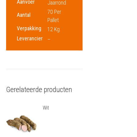
Aanvoer
Jaarrond
70 Per
Aantal
Pallet
Verpakking
12 Kg.
Leverancier
–
Gerelateerde producten
Wit