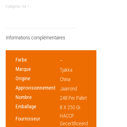
Catégorie :
Ail
Informations complémentaires
Farbe
–
Marque
Tjakka
Origine
China
Approvisionnement
Jaarrond
Nombre
248 Per Pallet
Emballage
8 X 250 Gr.
HACCP
Fournisseur
Gecertificeerd