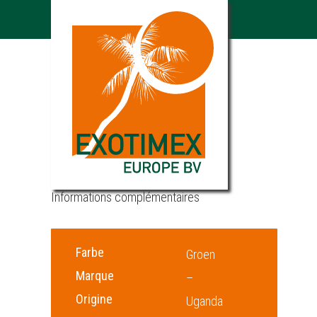
Catégorie :
Légumes du
Uganda
Informations complémentaires
Farbe
Groen
Marque
–
Origine
Uganda