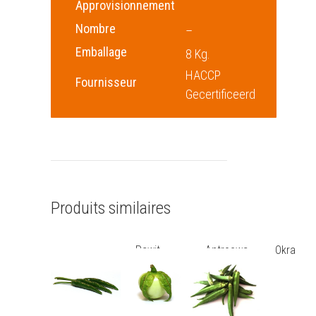
Approvisionnement
Nombre
–
Emballage
8 Kg.
HACCP
Fournisseur
Gecertificeerd
Produits similaires
Rawit
Antroewa
Okra
vert