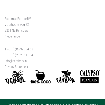
Exotimex Europe BV
Voorhouterweg 22
2231 NE Rijnsburg
Niederlande
T +31 (0)88 396 84 63
F +31 (0)20 258 11 84
info@exotimex.nl
Privacy Statement
Deze site maakt gebruik van cookies. Ga je hiermee akkoord?