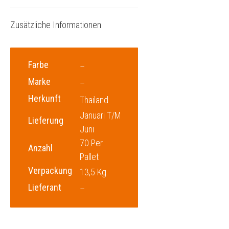
Zusätzliche Informationen
Farbe
–
Marke
–
Herkunft
Thailand
Januari T/m
Lieferung
Juni
70 Per
Anzahl
Pallet
Verpackung
13,5 Kg.
Lieferant
–